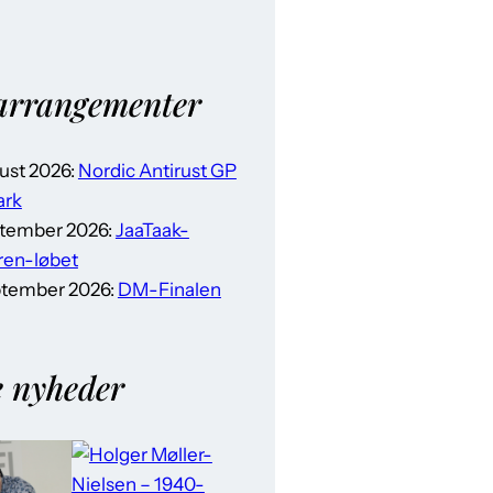
arrangementer
gust 2026:
Nordic Antirust GP
rk
ptember 2026:
JaaTaak-
ren-løbet
ptember 2026:
DM-Finalen
e nyheder