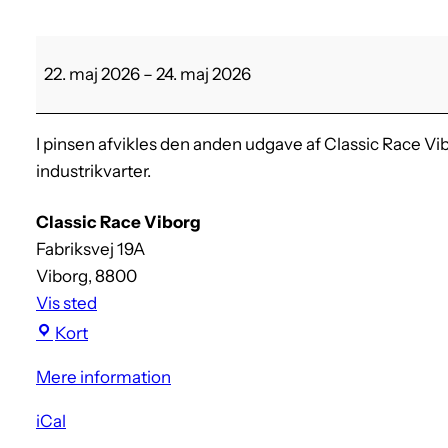
C
22. maj 2026
–
24. maj 2026
l
a
s
I pinsen afvikles den anden udgave af Classic Race Vib
s
industrikvarter.
i
c
Classic Race Viborg
R
Fabriksvej 19A
a
Viborg
,
8800
c
Vis sted
e
C
Kort
V
l
i
Mere information
a
b
s
iCal
o
s