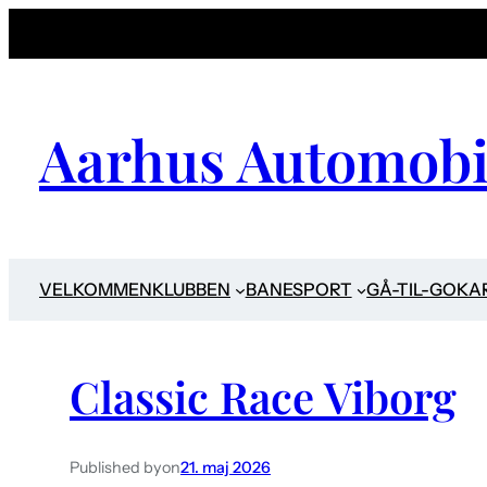
Aarhus Automobi
VELKOMMEN
KLUBBEN
BANESPORT
GÅ-TIL-GOKA
Classic Race Viborg
Published by
on
21. maj 2026