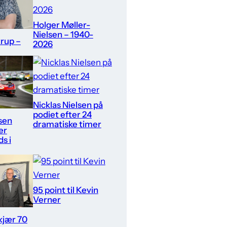
Holger Møller-
Nielsen – 1940-
rup –
2026
Nicklas Nielsen på
podiet efter 24
lsen
dramatiske timer
er
s i
95 point til Kevin
Verner
kjær 70