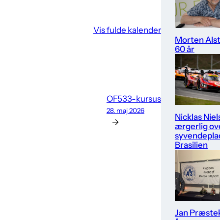
Vis fulde kalender
Morten Alst
60 år
OF533-kursus
28. maj 2026
Nicklas Nie
→
ærgerlig ov
syvendeplad
Brasilien
Jan Præste