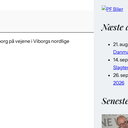
Næste 
org på vejene i Viborgs nordlige
21. au
Danma
14. se
Slagte
26. se
2026
Senest